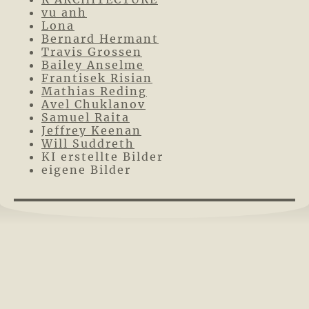
vu anh
Lona
Bernard Hermant
Travis Grossen
Bailey Anselme
Frantisek Risian
Mathias Reding
Avel Chuklanov
Samuel Raita
Jeffrey Keenan
Will Suddreth
KI erstellte Bilder
eigene Bilder